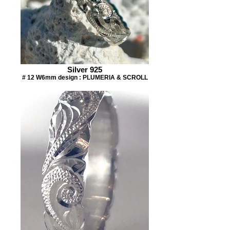
Silver 925
# 12 W6mm design : PLUMERIA & SCROLL