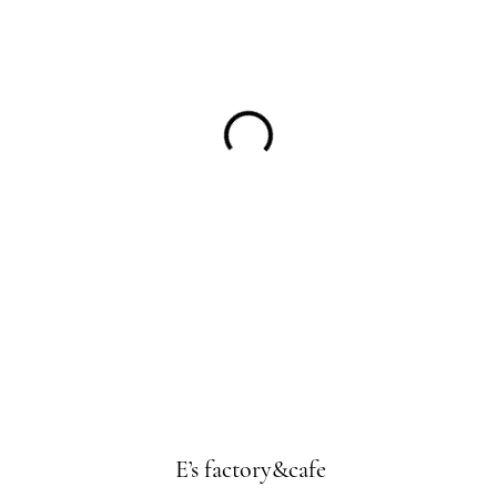
E’s factory&cafe