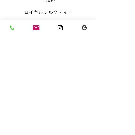
ロイヤルミルクティー
ミルク100％で煮出した濃いめのミル
クティーです。
￥700
ジャスミンティー
福建省産の香り高い中国茶です。
￥550
東宝美人茶
台湾の高級茶葉です。
￥700
ジンジャーラテ
自家製ジンジャーシロップとフォーム