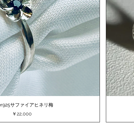
lver925サファイアヒネリ梅
価格
￥22,000